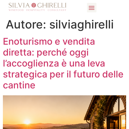
COSA FACCIO
INTERVENTI E DOCENZE
WINE HOSPITALITY COLLECTION
Autore:
silviaghirelli
Enoturismo e vendita
diretta: perché oggi
l’accoglienza è una leva
strategica per il futuro delle
cantine