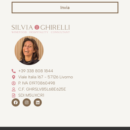
Invia
Alternative:
+39 338 808 1844
Viale Italia 167 - 57126 Livorno
P. IVA 01970860498
C.F. GHRSLV85L68E625E
SDI M5UXCR1