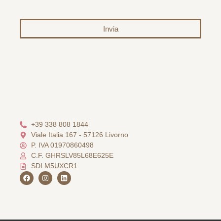
Invia
Alternative:
+39 338 808 1844
Viale Italia 167 - 57126 Livorno
P. IVA 01970860498
C.F. GHRSLV85L68E625E
SDI M5UXCR1