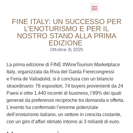
COSA FACCIO
INTERVENTI E DOCENZE
WINE HOSPITALITY COLLECTION
FINE ITALY: UN SUCCESSO PER
L’ENOTURISMO E PER IL
NOSTRO STAND ALLA PRIMA
EDIZIONE
Ottobre 31, 2025
La prima edizione di
FINE #WineTourism Marketplace
Italy
, organizzata da
Riva del Garda Fierecongressi
e
Feria de Valladolid
, si è conclusa con un bilancio
straordinario: 76 espositori, 74 buyers provenienti da 24
Paesi e oltre 1.440 incontri di business, l’89% dei quali
generati da preferenze reciproche tra domanda e offerta.
L’evento ha confermato l’enorme potenziale
dell’enoturismo italiano, un settore in crescita costante,
con un giro d’affari stimato intorno ai 3 miliardi di euro.