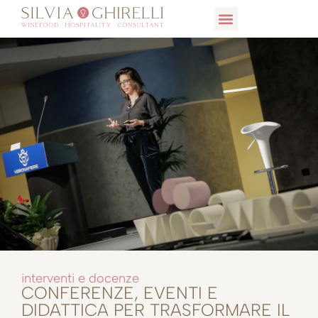
COSA FACCIO
INTERVENTI E DOCENZE
WINE HOSPITALITY COLLECTION
interventi e docenze
CONFERENZE, EVENTI E
DIDATTICA PER TRASFORMARE IL