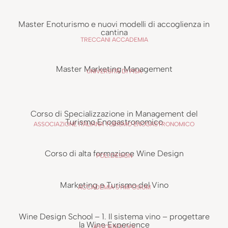
Master Enoturismo e nuovi modelli di accoglienza in
cantina
TRECCANI ACCADEMIA
Master Marketing Management
UNIVERSITÀ DI PISA
Corso di Specializzazione in Management del
Turismo Enogastronomico
ASSOCIAZIONE ITALIANA TURISMO ENOGASTRONOMICO
Corso di alta formazione Wine Design
POLI.DESIGN
Marketing e Turismo del Vino
ACCADEMIA SYMPOSIUM
Wine Design School – 1. Il sistema vino – progettare
la Wine Experience
ASSOENOLOGI